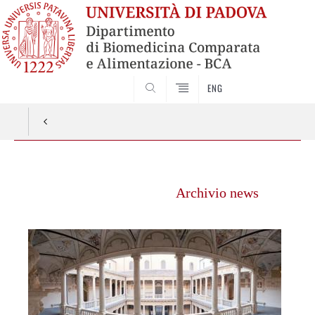
ENG
SEARCH
Vai
al
Archivio news
contenuto