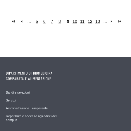
…
5
6
7
8
9
10
11
12
13
…
Pages
DIPARTIMENTO DI BIOMEDICINA
COMPARATA E ALIMENTAZIONE
Bandi e selezioni
Servizi
Amministrazione Trasparente
Reperibilità e accesso agli edifici del
campus