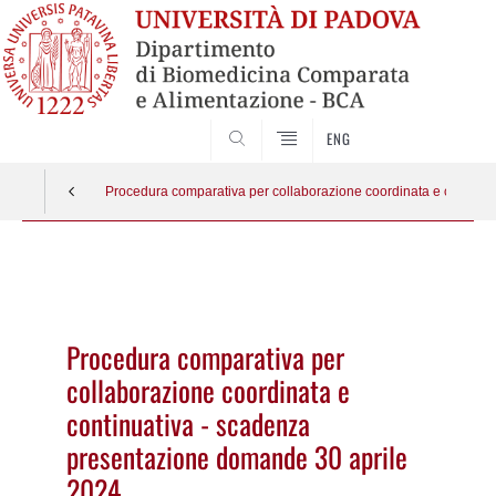
SEARCH
ENG
Procedura comparativa per collaborazione coordinata e continu
Vai
al
contenuto
Procedura comparativa per
collaborazione coordinata e
continuativa - scadenza
presentazione domande 30 aprile
2024