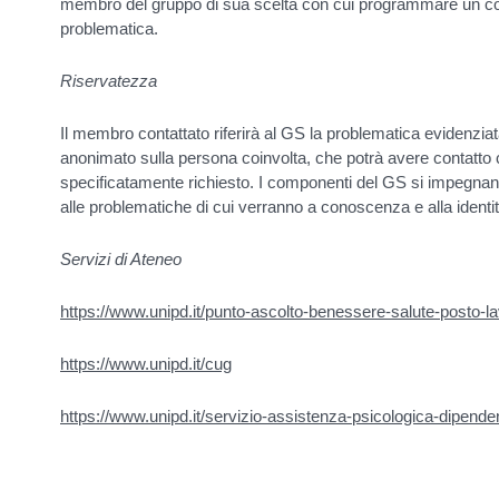
membro del gruppo di sua scelta con cui programmare un coll
problematica.
Riservatezza
Il membro contattato riferirà al GS la problematica evidenzia
anonimato sulla persona coinvolta, che potrà avere contatto c
specificatamente richiesto. I componenti del GS si impegnan
alle problematiche di cui verranno a conoscenza e alla identi
Servizi di Ateneo
https://www.unipd.it/punto-ascolto-benessere-salute-posto-l
https://www.unipd.it/cug
https://www.unipd.it/servizio-assistenza-psicologica-dipenden