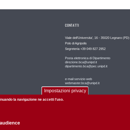
CONTATTI
Viale dell'Universita', 16 - 35020 Legnaro (PD)
Polo di Agripolis
Segreteria +39 049 827 2952
Posta elettronica di Dipartimento
direzione.bca@unipd.it
dipartimento.bca@pec.unipd.it
e-mail servizio web
webmaster.bca@unipd.it
Impostazioni privacy
tinuando la navigazione ne accetti l'uso.
 audience
Informazioni su questo sito
Privacy