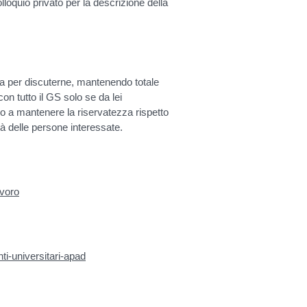
oquio privato per la descrizione della
ta per discuterne, mantenendo totale
on tutto il GS solo se da lei
o a mantenere la riservatezza rispetto
tà delle persone interessate.
avoro
ti-universitari-apad