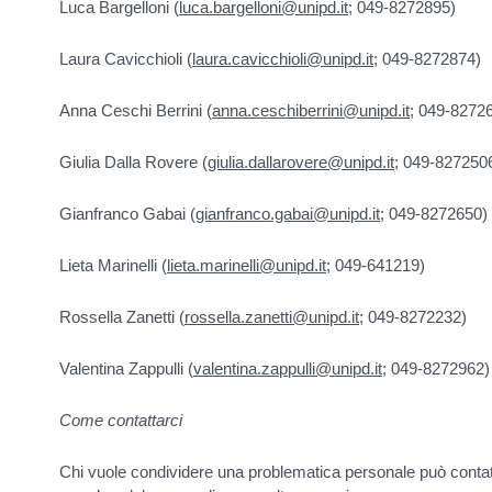
Luca Bargelloni (
luca.bargelloni@unipd.it
; 049-8272895)
Laura Cavicchioli (
laura.cavicchioli@unipd.it
; 049-8272874)
Anna Ceschi Berrini (
anna.ceschiberrini@unipd.it
; 049-8272
Giulia Dalla Rovere (
giulia.dallarovere@unipd.it
; 049-827250
Gianfranco Gabai (
gianfranco.gabai@unipd.it
; 049-8272650)
Lieta Marinelli (
lieta.marinelli@unipd.it
; 049-641219)
Rossella Zanetti (
rossella.zanetti@unipd.it
; 049-8272232)
Valentina Zappulli (
valentina.zappulli@unipd.it
; 049-8272962)
Come contattarci
Chi vuole condividere una problematica personale può contatt