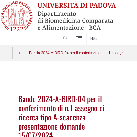
SEARCH
ENG
Bando 2024-A-BIRD-04 per il conferimento di n.1 assegno di ri
Vai
al
contenuto
Bando 2024-A-BIRD-04 per il
conferimento di n.1 assegno di
ricerca tipo A-scadenza
presentazione domande
15/07/2024