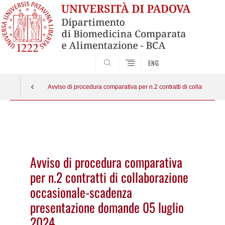
SEARCH
ENG
Avviso di procedura comparativa per n.2 contratti di collabora
Vai
al
contenuto
Avviso di procedura comparativa
per n.2 contratti di collaborazione
occasionale-scadenza
presentazione domande 05 luglio
2024