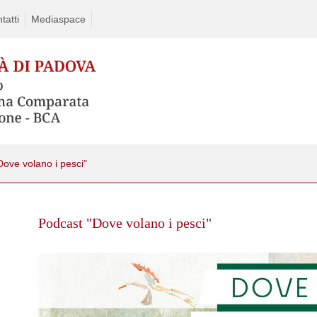
tatti
Mediaspace
ove volano i pesci"
Skip
to
Podcast "Dove volano i pesci"
content