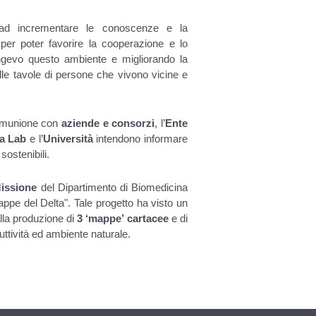
e ad incrementare le conoscenze e la
 per poter favorire la cooperazione e lo
ngevo questo ambiente e migliorando la
nelle tavole di persone che vivono vicine e
 comunione con
aziende e consorzi
, l’
Ente
ta Lab
e l’
Università
intendono informare
sostenibili.
Missione
del Dipartimento di Biomedicina
pe del Delta". Tale progetto ha visto un
alla produzione di
3 ‘mappe’ cartacee
e di
uttività ed ambiente naturale.