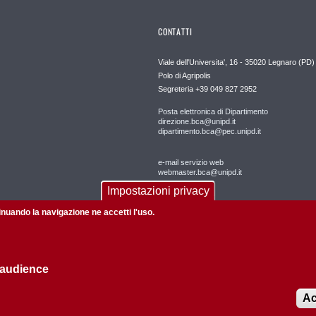
CONTATTI
Viale dell'Universita', 16 - 35020 Legnaro (PD)
Polo di Agripolis
Segreteria +39 049 827 2952
Posta elettronica di Dipartimento
direzione.bca@unipd.it
dipartimento.bca@pec.unipd.it
e-mail servizio web
webmaster.bca@unipd.it
Impostazioni privacy
tinuando la navigazione ne accetti l'uso.
 audience
Informazioni su questo sito
Privacy
Ac