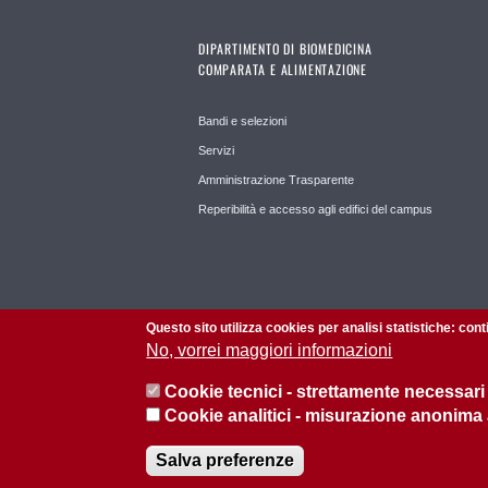
DIPARTIMENTO DI BIOMEDICINA
COMPARATA E ALIMENTAZIONE
Bandi e selezioni
Servizi
Amministrazione Trasparente
Reperibilità e accesso agli edifici del campus
Questo sito utilizza cookies per analisi statistiche: con
No, vorrei maggiori informazioni
Cookie tecnici - strettamente necessari
Cookie analitici - misurazione anonima
© 2026 Università di Padova - Tutti i diritti riservati
Salva preferenze
P.I. 00742430283 C.F. 80006480281