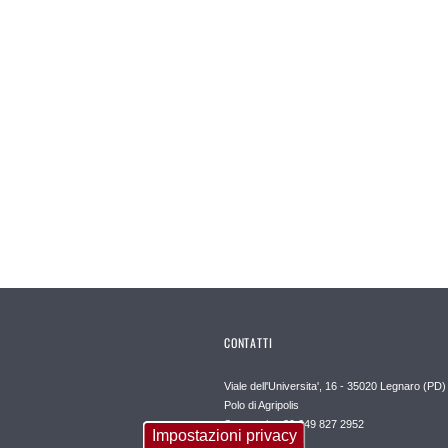
CONTATTI
Viale dell'Universita', 16 - 35020 Legnaro (PD)
Polo di Agripolis
Segreteria +39 049 827 2952
Impostazioni privacy