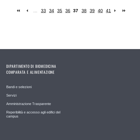
…
33
34
35
36
37
38
39
40
41
Pages
DIPARTIMENTO DI BIOMEDICINA
COMPARATA E ALIMENTAZIONE
Bandi e selezioni
Servizi
Amministrazione Trasparente
Reperibilità e accesso agli edifici del
campus