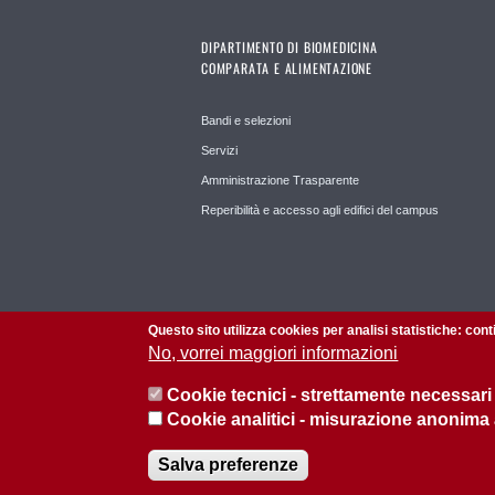
DIPARTIMENTO DI BIOMEDICINA
COMPARATA E ALIMENTAZIONE
Bandi e selezioni
Servizi
Amministrazione Trasparente
Reperibilità e accesso agli edifici del campus
Questo sito utilizza cookies per analisi statistiche: con
No, vorrei maggiori informazioni
Cookie tecnici - strettamente necessari
Cookie analitici - misurazione anonima
© 2026 Università di Padova - Tutti i diritti riservati
P.I. 00742430283 C.F. 80006480281
Salva preferenze