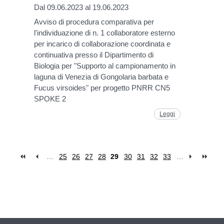
Dal 09.06.2023 al 19.06.2023
Avviso di procedura comparativa per
l'individuazione di n. 1 collaboratore esterno
per incarico di collaborazione coordinata e
continuativa presso il Dipartimento di
Biologia per "Supporto al campionamento in
laguna di Venezia di Gongolaria barbata e
Fucus virsoides" per progetto PNRR CN5
SPOKE 2
Leggi
…
25
26
27
28
29
30
31
32
33
…