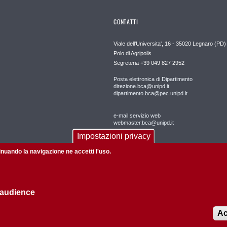
CONTATTI
Viale dell'Universita', 16 - 35020 Legnaro (PD)
Polo di Agripolis
Segreteria +39 049 827 2952
Posta elettronica di Dipartimento
direzione.bca@unipd.it
dipartimento.bca@pec.unipd.it
e-mail servizio web
webmaster.bca@unipd.it
Impostazioni privacy
tinuando la navigazione ne accetti l'uso.
 audience
Informazioni su questo sito
Privacy
Ac