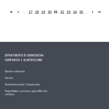
…
27
28
29
30
31
32
33
34
35
…
Pages
DIPARTIMENTO DI BIOMEDICINA
COMPARATA E ALIMENTAZIONE
Bandi e selezioni
Servizi
Amministrazione Trasparente
Reperibilità e accesso agli edifici del
campus