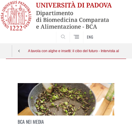
SEARCH
ENG
A tavola con alghe e insetti: il cibo del futuro - Intervista alla dr.s
Vai
al
contenuto
BCA NEI MEDIA