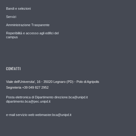
Bandi e selezioni
Servizi
Amministrazione Trasparente
Reperibilità e accesso agli edifici del
campus
CONTATTI
Viale dell'Universita', 16 - 35020 Legnaro (PD) - Polo di Agripolis
Segreteria +39 049 827 2952
Posta elettronica di Dipartimento direzione.bca@unipd.it
dipartimento.bca@pec.unipd.it
e-mail servizio web webmaster.bca@unipd.it