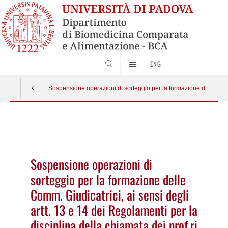
SEARCH
ENG
Sospensione operazioni di sorteggio per la formazione delle Comm. G
Vai
al
contenuto
Sospensione operazioni di
sorteggio per la formazione delle
Comm. Giudicatrici, ai sensi degli
artt. 13 e 14 dei Regolamenti per la
disciplina della chiamata dei prof.ri