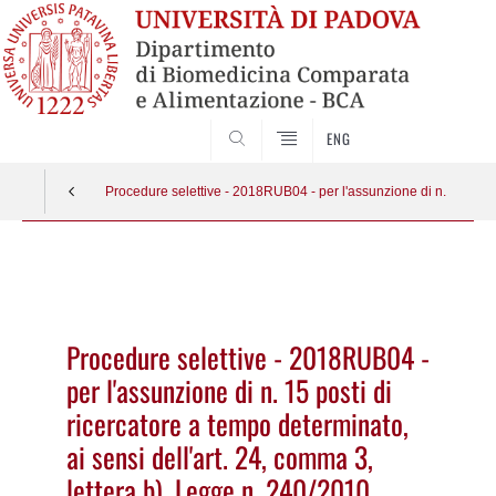
SEARCH
ENG
Procedure selettive - 2018RUB04 - per l'assunzione di n. 15 posti d
Vai
al
contenuto
Procedure selettive - 2018RUB04 -
per l'assunzione di n. 15 posti di
ricercatore a tempo determinato,
ai sensi dell'art. 24, comma 3,
lettera b), Legge n. 240/2010,