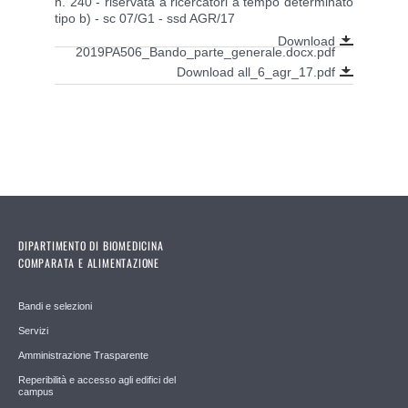
n. 240 - riservata a ricercatori a tempo determinato
tipo b) - sc 07/G1 - ssd AGR/17
Download
2019PA506_Bando_parte_generale.docx.pdf
Download all_6_agr_17.pdf
DIPARTIMENTO DI BIOMEDICINA
COMPARATA E ALIMENTAZIONE
Bandi e selezioni
Servizi
Amministrazione Trasparente
Reperibilità e accesso agli edifici del
campus