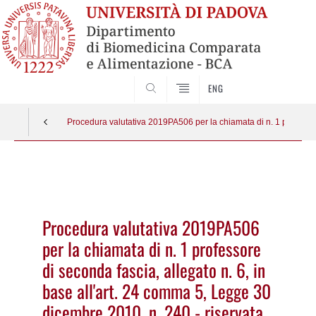
SEARCH
ENG
Procedura valutativa 2019PA506 per la chiamata di n. 1 professore
Vai
al
contenuto
Procedura valutativa 2019PA506
per la chiamata di n. 1 professore
di seconda fascia, allegato n. 6, in
base all'art. 24 comma 5, Legge 30
dicembre 2010, n. 240 - riservata