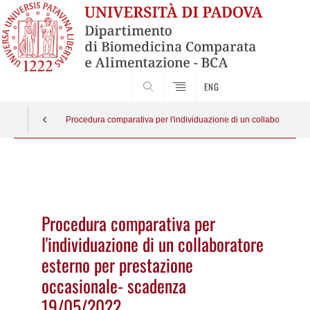
SEARCH
ENG
Procedura comparativa per l'individuazione di un collaboratore 
Vai
al
contenuto
Procedura comparativa per
l'individuazione di un collaboratore
esterno per prestazione
occasionale- scadenza
19/05/2022