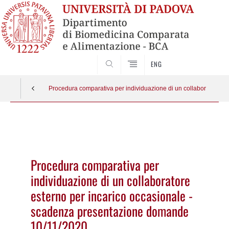
SEARCH
ENG
Procedura comparativa per individuazione di un collaboratore e
Vai
al
contenuto
Procedura comparativa per
individuazione di un collaboratore
esterno per incarico occasionale -
scadenza presentazione domande
10/11/2020