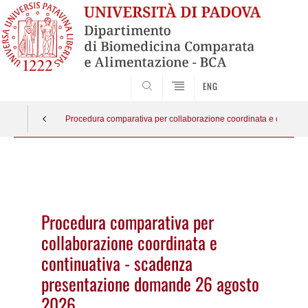
SEARCH
ENG
Procedura comparativa per collaborazione coordinata e continu
Vai
al
contenuto
Procedura comparativa per
collaborazione coordinata e
continuativa - scadenza
presentazione domande 26 agosto
2026