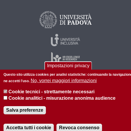
Impostazioni privacy
Questo sito utilizza cookies per analisi statistiche: continuando la navigazion
No, vorrei maggiori informazioni
ne accetti l'uso.
© 2026 Università di Padova - Tutti i diritti riservati
Cookie tecnici - strettamente necessari
P.I. 00742430283 C.F. 80006480281
Cookie analitici - misurazione anonima audience
Informazioni su questo sito
Privacy
Salva preferenze
Accetta tutti i cookie
Revoca consenso