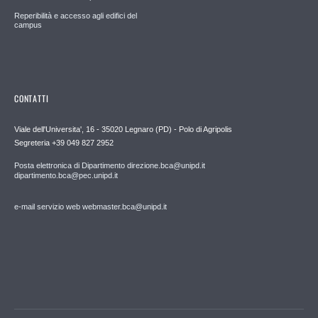
Reperibilità e accesso agli edifici del
campus
CONTATTI
Viale dell'Universita', 16 - 35020 Legnaro (PD) - Polo di Agripolis
Segreteria +39 049 827 2952
Posta elettronica di Dipartimento direzione.bca@unipd.it
dipartimento.bca@pec.unipd.it
e-mail servizio web webmaster.bca@unipd.it