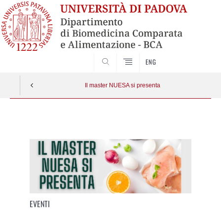
SEARCH
ENG
Il master NUESA si presenta
Vai
al
contenuto
EVENTI