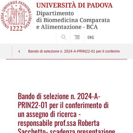
SEARCH
ENG
Bando di selezione n. 2024-A-PRIN22-01 per il conferimento di 
Vai
al
contenuto
Bando di selezione n. 2024-A-
PRIN22-01 per il conferimento di
un assegno di ricerca -
responsabile prof.ssa Roberta
Sacchetto- scadenza presentazione