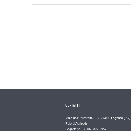
CONTATTI
Viale dell'Universita', 16 - 35020 Legnaro (PD)
Polo di Agripolis
Segreteria +39 049 827 2952