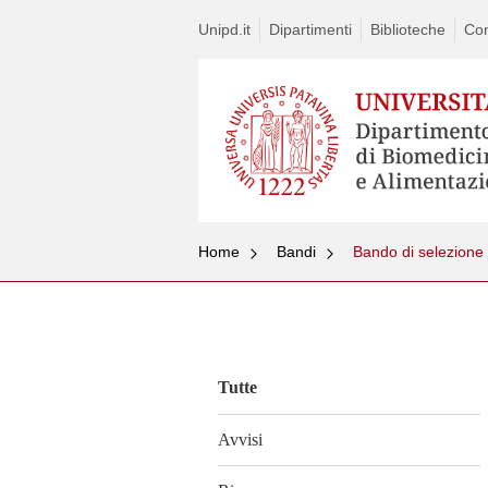
Unipd.it
Dipartimenti
Biblioteche
Con
Home
Bandi
Vai
al
contenuto
Tutte
Avvisi