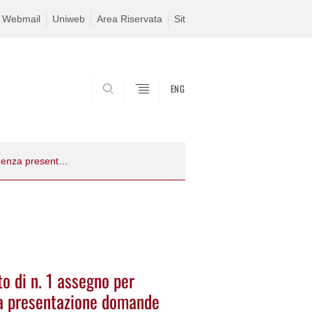
Webmail
Uniweb
Area Riservata
Sit
ENG
SEARCH
Bando di selezione per il conferimento di n. 1 assegno per attività di ricerca (TIPO A)- scadenza presentazione domande 09/08/2022
to di n. 1 assegno per
nza presentazione domande