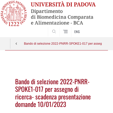
SEARCH
ENG
Bando di selezione 2022-PNRR-SPOKE1-017 per assegno di ric
Vai
al
contenuto
Bando di selezione 2022-PNRR-
SPOKE1-017 per assegno di
ricerca- scadenza presentazione
domande 10/01/2023