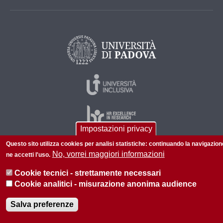
Impostazioni privacy
Questo sito utilizza cookies per analisi statistiche: continuando la navigazion
No, vorrei maggiori informazioni
ne accetti l'uso.
© 2026 Università di Padova - Tutti i diritti riservati
P.I. 00742430283 C.F. 80006480281
Cookie tecnici - strettamente necessari
Cookie analitici - misurazione anonima audience
Informazioni su questo sito
Privacy
Salva preferenze