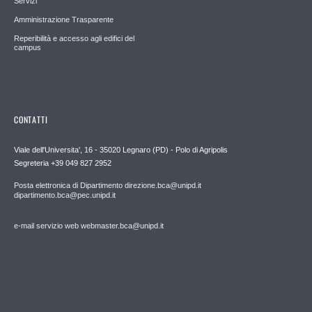
Servizi
Amministrazione Trasparente
Reperibilità e accesso agli edifici del
campus
CONTATTI
Viale dell'Universita', 16 - 35020 Legnaro (PD) - Polo di Agripolis
Segreteria +39 049 827 2952
Posta elettronica di Dipartimento direzione.bca@unipd.it
dipartimento.bca@pec.unipd.it
e-mail servizio web webmaster.bca@unipd.it