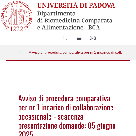
SEARCH
ENG
Avviso di procedura comparativa per nr.1 incarico di collabora
Vai
al
contenuto
Avviso di procedura comparativa
per nr.1 incarico di collaborazione
occasionale - scadenza
presentazione domande: 05 giugno
2025