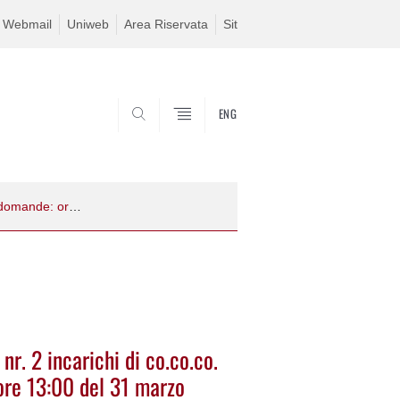
Webmail
Uniweb
Area Riservata
Sit
ENG
SEARCH
Avviso di procedura comparativa per nr. 2 incarichi di co.co.co. - scadenza presentazione domande: ore 13:00 del 31 marzo 2026
r. 2 incarichi di co.co.co.
ore 13:00 del 31 marzo