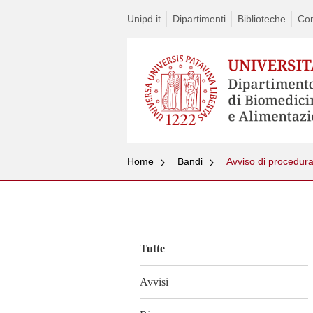
Unipd.it
Dipartimenti
Biblioteche
Con
Home
Bandi
Vai
al
contenuto
Tutte
Avvisi