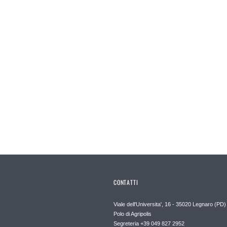
CONTATTI
Viale dell'Universita', 16 - 35020 Legnaro (PD)
Polo di Agripolis
Segreteria +39 049 827 2952