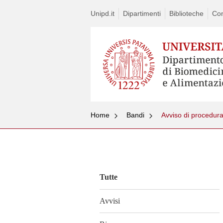
Unipd.it
Dipartimenti
Biblioteche
Con
Home
Bandi
Vai
al
contenuto
Tutte
Avvisi