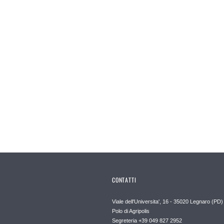
CONTATTI
Viale dell'Universita', 16 - 35020 Legnaro (PD)
Polo di Agripolis
Segreteria +39 049 827 2952