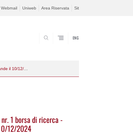
Webmail
Uniweb
Area Riservata
Sit
ENG
SEARCH
Avviso di procedura comparativa per nr. 1 borsa di ricerca - scadenza presentazione domande il 10/12/2024
nr. 1 borsa di ricerca -
 10/12/2024