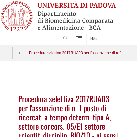
SEARCH
ENG
Procedura selettiva 2017RUA03 per l'assunzione di n. 1 posto di ric
Vai
al
contenuto
Procedura selettiva 2017RUA03
per l'assunzione di n. 1 posto di
ricercat. a tempo determ. tipo A,
settore concors. 05/E1 settore
scientif. disciplin. BIO/10 - ai sensi