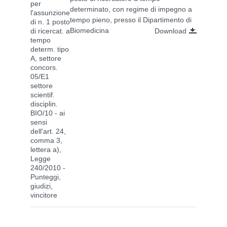
per
determinato, con regime di impegno a
l'assunzione
tempo pieno, presso il Dipartimento di
di n. 1 posto
Biomedicina
di ricercat. a
Download
tempo
determ. tipo
A, settore
concors.
05/E1
settore
scientif.
disciplin.
BIO/10 - ai
sensi
dell'art. 24,
comma 3,
lettera a),
Legge
240/2010 -
Punteggi,
giudizi,
vincitore