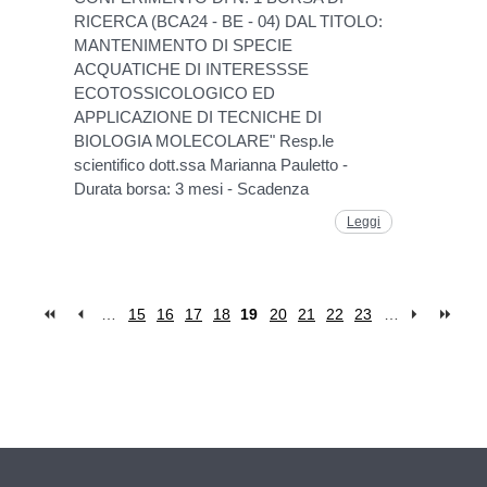
RICERCA (BCA24 - BE - 04) DAL TITOLO:
MANTENIMENTO DI SPECIE
ACQUATICHE DI INTERESSSE
ECOTOSSICOLOGICO ED
APPLICAZIONE DI TECNICHE DI
BIOLOGIA MOLECOLARE" Resp.le
scientifico dott.ssa Marianna Pauletto -
Durata borsa: 3 mesi - Scadenza
Leggi
…
15
16
17
18
19
20
21
22
23
…