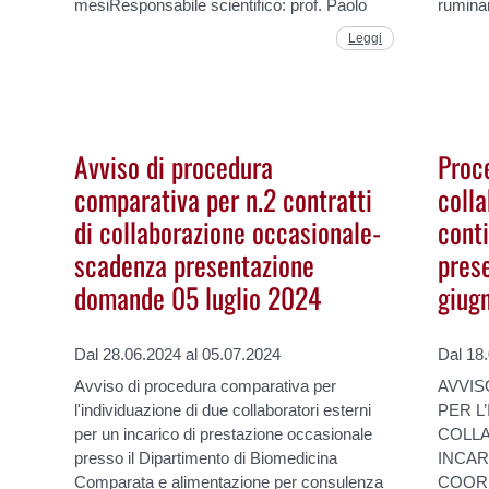
mesiResponsabile scientifico: prof. Paolo
rumina
Leggi
Avviso di procedura
Proc
comparativa per n.2 contratti
coll
di collaborazione occasionale-
cont
scadenza presentazione
pres
domande 05 luglio 2024
giug
Dal 28.06.2024 al 05.07.2024
Dal 18
Avviso di procedura comparativa per
AVVIS
l'individuazione di due collaboratori esterni
PER L
per un incarico di prestazione occasionale
COLL
presso il Dipartimento di Biomedicina
INCAR
Comparata e alimentazione per consulenza
COORD