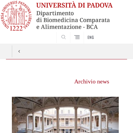
ENG
SEARCH
Vai
al
Archivio news
contenuto