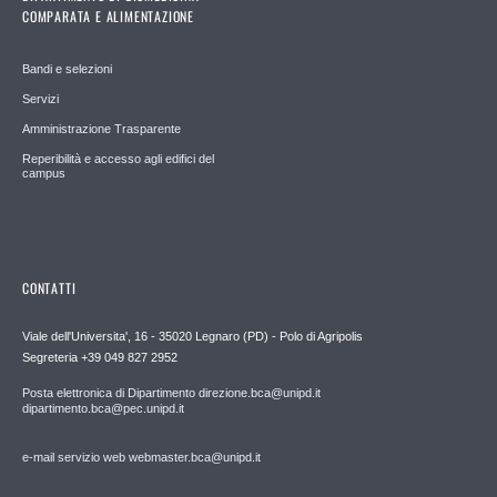
COMPARATA E ALIMENTAZIONE
Bandi e selezioni
Servizi
Amministrazione Trasparente
Reperibilità e accesso agli edifici del
campus
CONTATTI
Viale dell'Universita', 16 - 35020 Legnaro (PD) - Polo di Agripolis
Segreteria +39 049 827 2952
Posta elettronica di Dipartimento direzione.bca@unipd.it
dipartimento.bca@pec.unipd.it
e-mail servizio web webmaster.bca@unipd.it