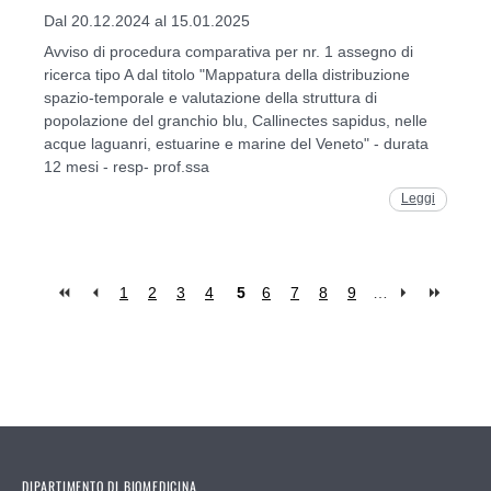
Dal 20.12.2024 al 15.01.2025
Avviso di procedura comparativa per nr. 1 assegno di
ricerca tipo A dal titolo "Mappatura della distribuzione
spazio-temporale e valutazione della struttura di
popolazione del granchio blu, Callinectes sapidus, nelle
acque laguanri, estuarine e marine del Veneto" - durata
12 mesi - resp- prof.ssa
Leggi
1
2
3
4
5
6
7
8
9
…
Pages
DIPARTIMENTO DI BIOMEDICINA