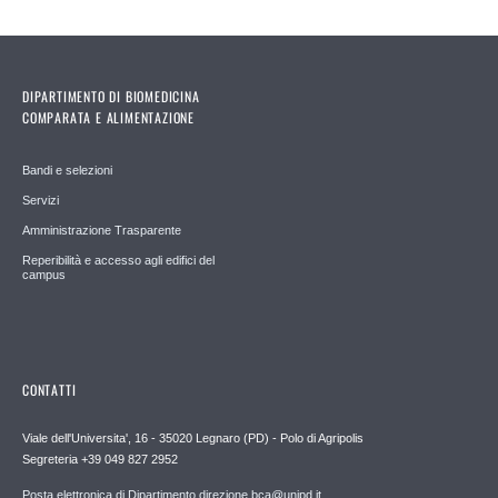
DIPARTIMENTO DI BIOMEDICINA
COMPARATA E ALIMENTAZIONE
Bandi e selezioni
Servizi
Amministrazione Trasparente
Reperibilità e accesso agli edifici del
campus
CONTATTI
Viale dell'Universita', 16 - 35020 Legnaro (PD) - Polo di Agripolis
Segreteria +39 049 827 2952
Posta elettronica di Dipartimento direzione.bca@unipd.it