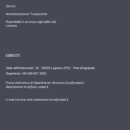
Servizi
Amministrazione Trasparente
Reperibilità e accesso agli edifici del
campus
CONTATTI
Viale dell'Universita', 16 - 35020 Legnaro (PD) - Polo di Agripolis
Segreteria +39 049 827 2952
Posta elettronica di Dipartimento direzione.bca@unipd.it
dipartimento.bca@pec.unipd.it
e-mail servizio web webmaster.bca@unipd.it