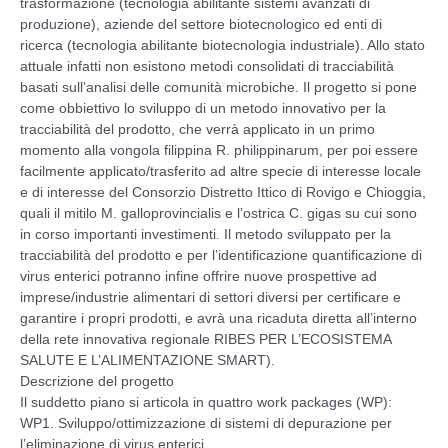
trasformazione (tecnologia abilitante sistemi avanzati di
produzione), aziende del settore biotecnologico ed enti di
ricerca (tecnologia abilitante biotecnologia industriale). Allo stato
attuale infatti non esistono metodi consolidati di tracciabilità
basati sull’analisi delle comunità microbiche. Il progetto si pone
come obbiettivo lo sviluppo di un metodo innovativo per la
tracciabilità del prodotto, che verrà applicato in un primo
momento alla vongola filippina R. philippinarum, per poi essere
facilmente applicato/trasferito ad altre specie di interesse locale
e di interesse del Consorzio Distretto Ittico di Rovigo e Chioggia,
quali il mitilo M. galloprovincialis e l’ostrica C. gigas su cui sono
in corso importanti investimenti. Il metodo sviluppato per la
tracciabilità del prodotto e per l’identificazione quantificazione di
virus enterici potranno infine offrire nuove prospettive ad
imprese/industrie alimentari di settori diversi per certificare e
garantire i propri prodotti, e avrà una ricaduta diretta all’interno
della rete innovativa regionale RIBES PER L’ECOSISTEMA
SALUTE E L’ALIMENTAZIONE SMART).
Descrizione del progetto
Il suddetto piano si articola in quattro work packages (WP):
WP1. Sviluppo/ottimizzazione di sistemi di depurazione per
l’eliminazione di virus enterici