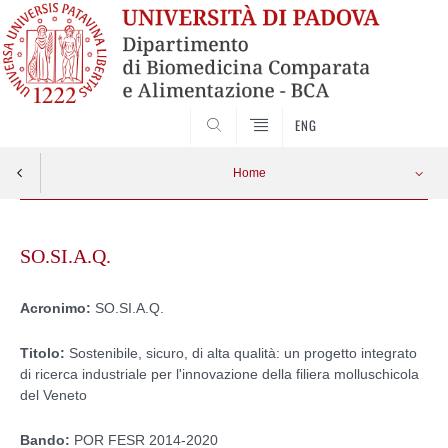
SEARCH
ENG
Home
Skip
to
SO.SI.A.Q.
content
Acronimo:
SO.SI.A.Q.
Titolo:
Sostenibile, sicuro, di alta qualità: un progetto integrato
di ricerca industriale per l'innovazione della filiera molluschicola
del Veneto
Bando:
POR FESR 2014-2020