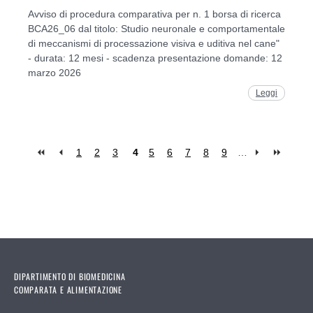
Avviso di procedura comparativa per n. 1 borsa di ricerca
BCA26_06 dal titolo: Studio neuronale e comportamentale
di meccanismi di processazione visiva e uditiva nel cane"
- durata: 12 mesi - scadenza presentazione domande: 12
marzo 2026
Leggi
1
2
3
4
5
6
7
8
9
…
Pages
DIPARTIMENTO DI BIOMEDICINA
COMPARATA E ALIMENTAZIONE