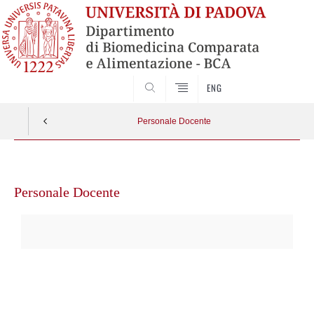
SEARCH
ENG
Personale Docente
Vai
al
Personale Docente
contenuto