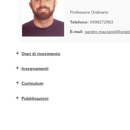
Professore Ordinario
Telefono:
0498272963
E-mail:
sandro.mazzariol@unipd.
Orari di ricevimento
Insegnamenti
Curriculum
Pubblicazioni