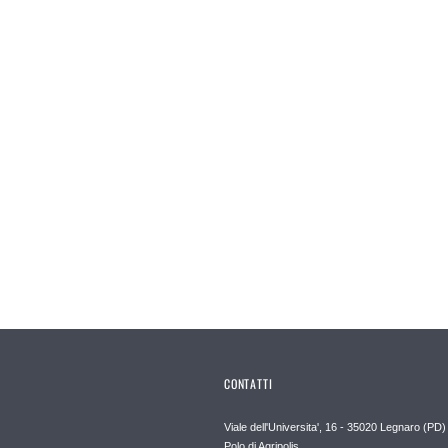
CONTATTI
Viale dell'Universita', 16 - 35020 Legnaro (PD)
Polo di Agripolis